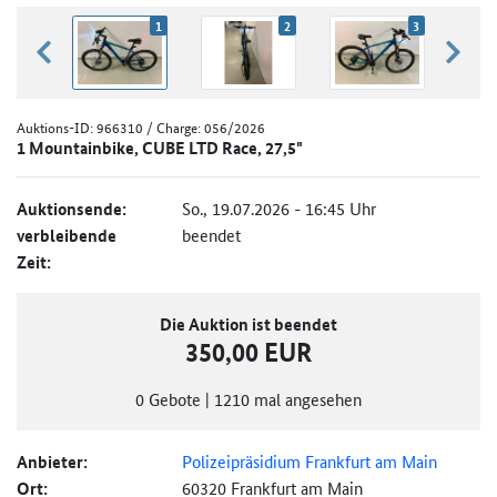
1
2
3
zurück blättern
weiter
Auktions-ID:
966310
/ Charge: 056/2026
1 Mountainbike, CUBE LTD Race, 27,5"
Auktionsende:
So., 19.07.2026 - 16:45 Uhr
verbleibende
beendet
Zeit:
Die Auktion ist beendet
350,00 EUR
0
Gebote
|
1210
mal angesehen
Anbieter:
Polizeipräsidium Frankfurt am Main
Ort:
60320 Frankfurt am Main