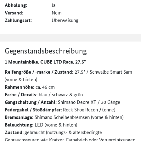
Abholung:
Ja
Versand:
Nein
Zahlungsart:
Überweisung
Gegenstandsbeschreibung
1 Mountainbike, CUBE LTD Race, 27,5"
Reifengröße / -marke / Zustand:
27,5" / Schwalbe Smart Sam
(vorne & hinten)
Rahmenhöhe:
ca. 46 cm
Farbe / Decails:
blau / schwarz & grün
Gangschaltung / Anzahl:
Shimano Deore XT / 30 Gänge
Federgabel / Stoßdämpfer:
Rock Shox Recon
/ (
ohne)
Bremsanlage:
Shimano Scheibenbremsen (vorne & hinten)
Beleuchtung:
LED (vorne & hinten)
Zustand:
gebraucht (nutzungs- & altersbedingte
Gebrauchsspuren wie Kratzer, Farbabrieb oder Verunreinigungen