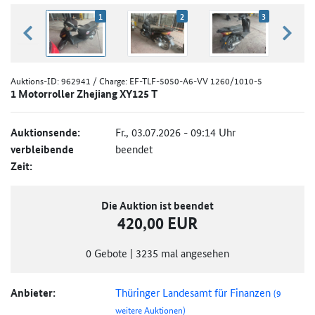
1
2
3
zurück blättern
weiter
Auktions-ID:
962941
/ Charge: EF-TLF-5050-A6-VV 1260/1010-5
1 Motorroller Zhejiang XY125 T
Auktionsende:
Fr., 03.07.2026 - 09:14 Uhr
verbleibende
beendet
Zeit:
Die Auktion ist beendet
420,00 EUR
0
Gebote
|
3235
mal angesehen
Anbieter:
Thüringer Landesamt für Finanzen
(9
weitere Auktionen)