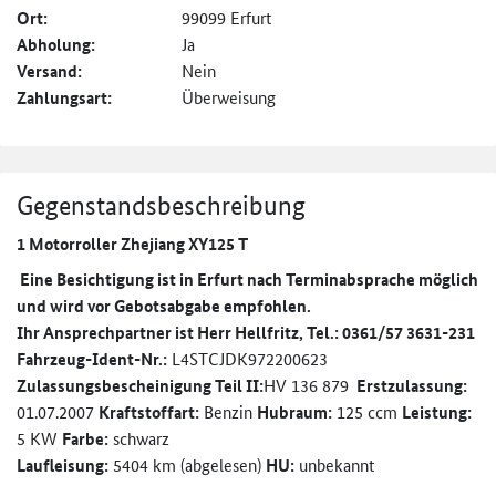
Ort:
99099 Erfurt
Abholung:
Ja
Versand:
Nein
Zahlungsart:
Überweisung
Gegenstandsbeschreibung
1 Motorroller Zhejiang XY125 T
Eine Besichtigung ist in Erfurt nach Terminabsprache möglich
und wird vor Gebotsabgabe empfohlen.
Ihr Ansprechpartner ist Herr Hellfritz, Tel.: 0361/57 3631-231
Fahrzeug-Ident-Nr.:
L4STCJDK972200623
Zulassungsbescheinigung Teil II:
HV 136 879
Erstzulassung:
01.07.2007
Kraftstoffart:
Benzin
Hubraum:
125 ccm
Leistung:
5 KW
Farbe:
schwarz
Laufleisung:
5404 km (abgelesen)
HU:
unbekannt