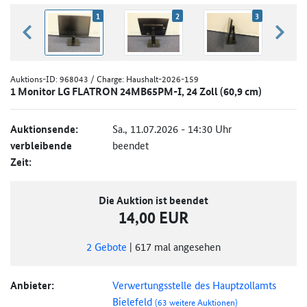
1
2
3
zurück blättern
weiter
Auktions-ID:
968043
/ Charge: Haushalt-2026-159
1 Monitor LG FLATRON 24MB65PM-I, 24 Zoll (60,9 cm)
Auktionsende:
Sa., 11.07.2026 - 14:30 Uhr
verbleibende
beendet
Zeit:
Die Auktion ist beendet
14,00 EUR
2
Gebote
|
617
mal angesehen
Anbieter:
Verwertungsstelle des Hauptzollamts
Bielefeld
(63 weitere Auktionen)