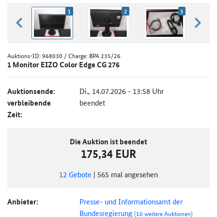
1
2
3
zurück blättern
weiter
Auktions-ID:
968030
/ Charge: BPA 235/26
1 Monitor EIZO Color Edge CG 276
Auktionsende:
Di., 14.07.2026 - 13:58 Uhr
verbleibende
beendet
Zeit:
Die Auktion ist beendet
175,34 EUR
12
Gebote
|
565
mal angesehen
Anbieter:
Presse- und Informationsamt der
Bundesregierung
(10 weitere Auktionen)