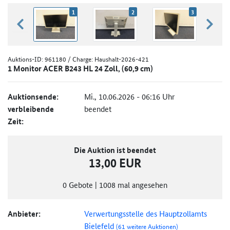
1
2
3
zurück blättern
weiter
Auktions-ID:
961180
/ Charge: Haushalt-2026-421
1 Monitor ACER B243 HL 24 Zoll, (60,9 cm)
Auktionsende:
Mi., 10.06.2026 - 06:16 Uhr
verbleibende
beendet
Zeit:
Die Auktion ist beendet
13,00 EUR
0
Gebote
|
1008
mal angesehen
Anbieter:
Verwertungsstelle des Hauptzollamts
Bielefeld
(61 weitere Auktionen)