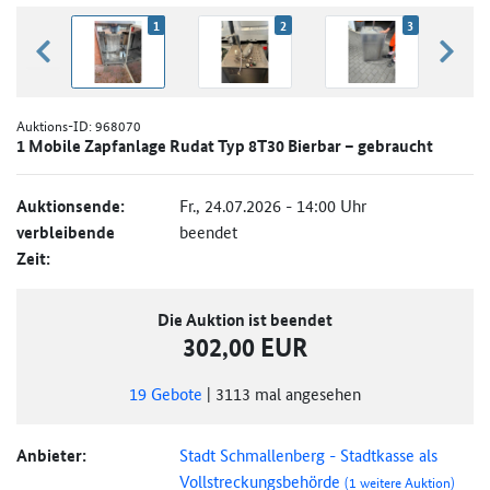
1
2
3
zurück blättern
weiter
Auktions-ID:
968070
1 Mobile Zapfanlage Rudat Typ 8T30 Bierbar – gebraucht
Auktionsende:
Fr., 24.07.2026 - 14:00 Uhr
verbleibende
beendet
Zeit:
Die Auktion ist beendet
302,00 EUR
19
Gebote
|
3113
mal angesehen
Anbieter:
Stadt Schmallenberg - Stadtkasse als
Vollstreckungsbehörde
(1 weitere Auktion)