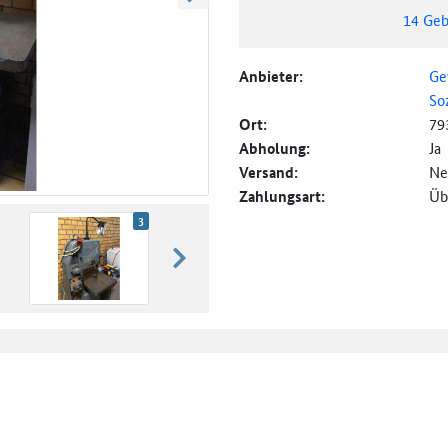
weiter blättern
14
Geb
Anbieter:
Ge
So
Ort:
79
Abholung:
Ja
Versand:
Ne
Zahlungsart:
Üb
3
weiter blättern