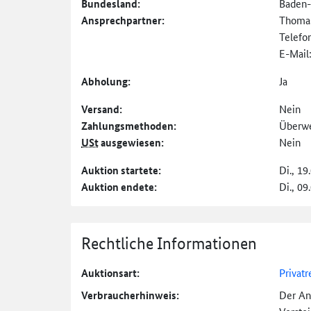
Bundesland:
Baden
Ansprechpartner:
Thomas
Telefo
E-Mail
Abholung:
Ja
Versand:
Nein
Zahlungs­methoden:
Überw
USt
ausgewiesen:
Nein
Auktion startete:
Di., 19
Auktion endete:
Di., 09
Rechtliche Informationen
Auktionsart:
Privatr
Verbraucher­hinweis:
Der An