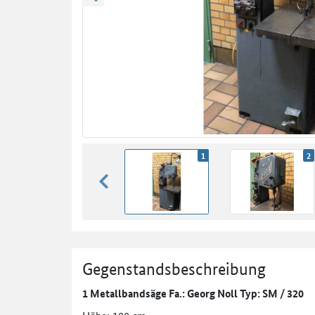
zurück blättern
1
2
zurück blättern
Gegenstandsbeschreibung
1 Metallbandsäge Fa.: Georg Noll Typ: SM / 320