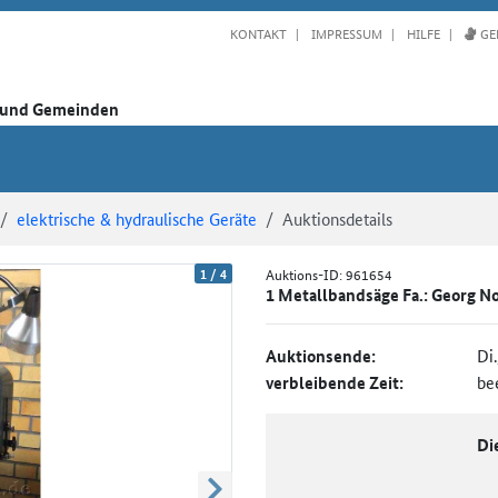
KONTAKT
IMPRESSUM
HILFE
GE
n und Gemeinden
elektrische & hydraulische Geräte
Auktionsdetails
1
/
4
Auktions-ID:
961654
1 Metallbandsäge Fa.: Georg No
Auktionsende:
Di
verbleibende Zeit:
be
Di