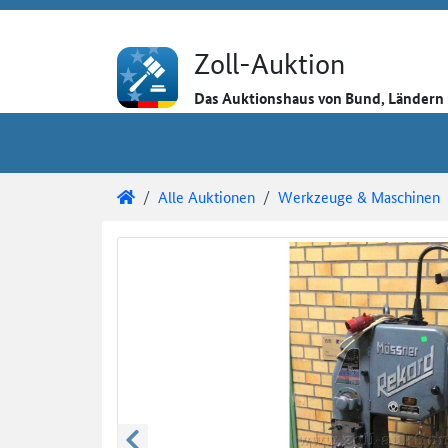
Direkt zum Inhalt
Direkt zu den Auktionsdetails
Direkt zur Gebotseingabe
Zoll-Auktion
Das Auktionshaus von Bund, Länder
Sie sind hier:
Zoll-Auktion
Alle Auktionen
Werkzeuge & Maschinen
Auktionsdetails
Auktionsüberblick