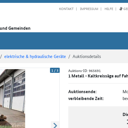
KONTAKT
IMPRESSUM
HILFE
GE
n und Gemeinden
elektrische & hydraulische Geräte
Auktionsdetails
1
/
3
Auktions-ID:
965691
1 Metall - Kaltkreissäge auf F
Auktionsende:
Mo
verbleibende Zeit:
be
Di