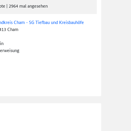
ote
|
2964
mal angesehen
ndkreis Cham - SG Tiefbau und Kreisbauhöfe
413 Cham
in
erweisung