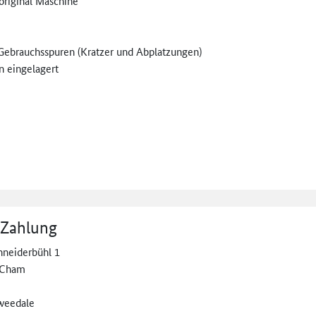
original Maschine
 Gebrauchsspuren (Kratzer und Abplatzungen)
n eingelagert
 Zahlung
neiderbühl 1
 Cham
weedale