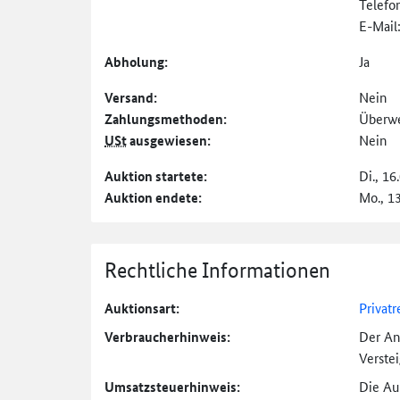
Telefo
E-Mail
Abholung:
Ja
Versand:
Nein
Zahlungs­methoden:
Überw
USt
ausgewiesen:
Nein
Auktion startete:
Di., 16
Auktion endete:
Mo., 1
Rechtliche Informationen
Auktionsart:
Privatr
Verbraucher­hinweis:
Der An
Verste
Umsatzsteuer­hinweis:
Die Auk