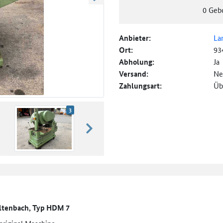
weiter blättern
0
Geb
Anbieter:
La
Ort:
93
Abholung:
Ja
Versand:
Ne
Zahlungsart:
Üb
3
weiter blättern
Kaltenbach, Typ HDM 7