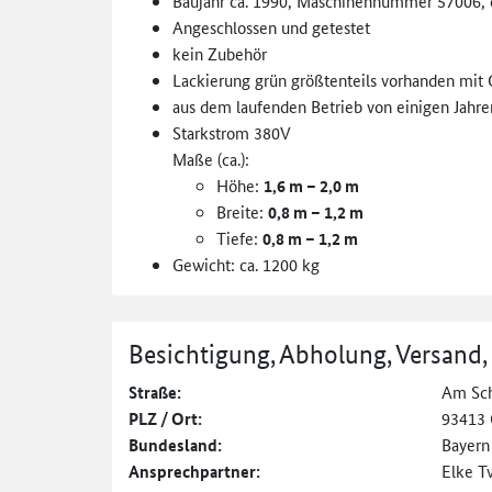
Baujahr ca. 1990, Maschinennummer 57006, 
Angeschlossen und getestet
kein Zubehör
Lackierung grün größtenteils vorhanden mit
aus dem laufenden Betrieb von einigen Jahre
Starkstrom 380V
Maße (ca.):
Höhe:
1,6 m – 2,0 m
Breite:
0,8 m – 1,2 m
Tiefe:
0,8 m – 1,2 m
Gewicht: ca. 1200 kg
Besichtigung, Abholung, Versand,
Straße:
Am Sch
PLZ / Ort:
93413
Bundesland:
Bayern
Ansprechpartner:
Elke T