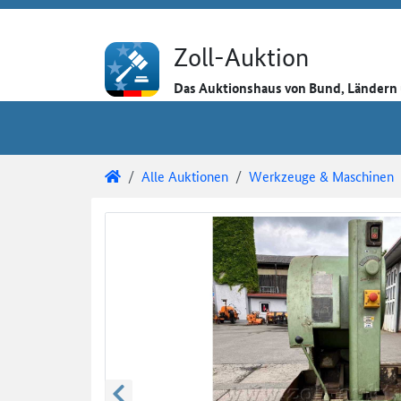
Direkt zum Inhalt
Direkt zu den Auktionsdetails
Direkt zur Gebotseingabe
Zoll-Auktion
Das Auktionshaus von Bund, Länder
Sie sind hier:
Zoll-Auktion
Alle Auktionen
Werkzeuge & Maschinen
Auktionsdetails
Auktionsüberblick