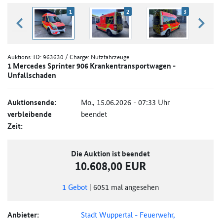
1
2
3
zurück blättern
weiter
Auktions-ID:
963630
/ Charge: Nutzfahrzeuge
1 Mercedes Sprinter 906 Krankentransportwagen -
Unfallschaden
Auktionsende:
Mo., 15.06.2026 - 07:33 Uhr
verbleibende
beendet
Zeit:
Die Auktion ist beendet
10.608,00 EUR
1
Gebot
|
6051
mal angesehen
Anbieter:
Stadt Wuppertal - Feuerwehr,