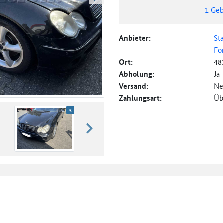
weiter blättern
1
Geb
Anbieter:
St
Fo
Ort:
48
Abholung:
Ja
Versand:
Ne
Zahlungsart:
Üb
3
weiter blättern