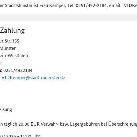
der Stadt Münster ist Frau Kemper, Tel: 0251/492-2184, email : VI
 Zahlung
 Str. 355
Münster
ein-Westfalen
r
n: 0251/4922184
:
VIDKemper@
stadt-muenster.de
eisung
len täglich 20,00 EUR Verwahr- bzw. Lagergebühren bei Überschreitung
.07.2026 - 11:00 Uhr