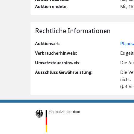
Auktion endete:
Mi., 15
Rechtliche Informationen
Auktionsart:
Pfands
Verbraucher­hinweis:
Es gel
Umsatzsteuer­hinweis:
Die Auk
Ausschluss Gewährleistung:
Die Ve
nicht.
(§ 4 V