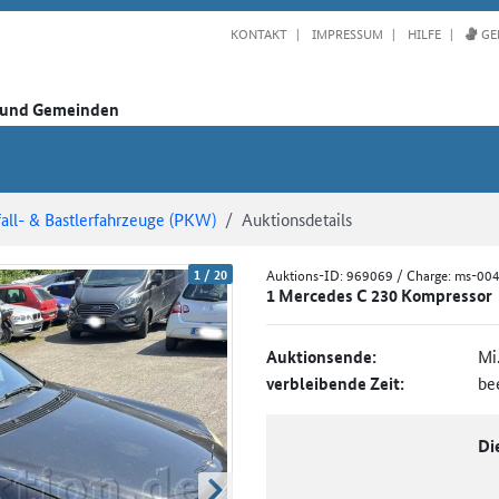
KONTAKT
IMPRESSUM
HILFE
GE
n und Gemeinden
all- & Bastlerfahrzeuge (PKW)
Auktionsdetails
1
/
20
Auktions-ID:
969069
/ Charge: ms-00
1 Mercedes C 230 Kompressor
Auktionsende:
Mi
verbleibende Zeit:
be
Di