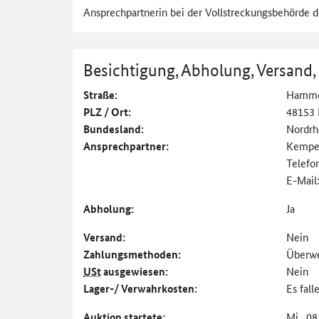
Ansprechpartnerin bei der Vollstreckungsbehörde 
Besichtigung, Abholung, Versand,
Straße:
Hammer
PLZ / Ort:
48153 
Bundesland:
Nordrh
Ansprechpartner:
Kempe
Telefo
E-Mail
Abholung:
Ja
Versand:
Nein
Zahlungs­methoden:
Überw
USt
ausgewiesen:
Nein
Lager-/ Verwahrkosten:
Es fal
Auktion startete:
Mi., 08