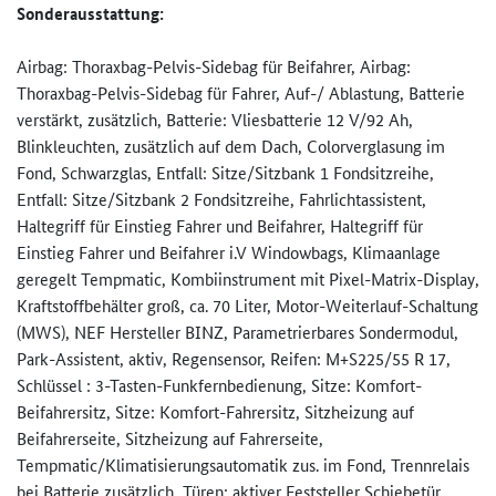
Sonderausstattung:
Airbag: Thoraxbag-Pelvis-Sidebag für Beifahrer, Airbag:
Thoraxbag-Pelvis-Sidebag für Fahrer, Auf-/ Ablastung, Batterie
verstärkt, zusätzlich, Batterie: Vliesbatterie 12 V/92 Ah,
Blinkleuchten, zusätzlich auf dem Dach, Colorverglasung im
Fond, Schwarzglas, Entfall: Sitze/Sitzbank 1 Fondsitzreihe,
Entfall: Sitze/Sitzbank 2 Fondsitzreihe, Fahrlichtassistent,
Haltegriff für Einstieg Fahrer und Beifahrer, Haltegriff für
Einstieg Fahrer und Beifahrer i.V Windowbags, Klimaanlage
geregelt Tempmatic, Kombiinstrument mit Pixel-Matrix-Display,
Kraftstoffbehälter groß, ca. 70 Liter, Motor-Weiterlauf-Schaltung
(MWS), NEF Hersteller BINZ, Parametrierbares Sondermodul,
Park-Assistent, aktiv, Regensensor, Reifen: M+S225/55 R 17,
Schlüssel : 3-Tasten-Funkfernbedienung, Sitze: Komfort-
Beifahrersitz, Sitze: Komfort-Fahrersitz, Sitzheizung auf
Beifahrerseite, Sitzheizung auf Fahrerseite,
Tempmatic/Klimatisierungsautom­atik zus. im Fond, Trennrelais
bei Batterie zusätzlich, Türen: aktiver Feststeller Schiebetür