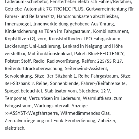
Laderaum-Schiebetür, Fensterheber elektrisch Fahrer/Beifahrer,
Getriebe-Automatik 7G-TRONIC PLUS, Gurtwarneinrichtung für
Fahrer- und Beifahrersitz, Handschuhkasten abschließbar,
Innenspiegel, Innenverkleidung gehobene Ausführung,
Kindersicherung an Türen im Fahrgastraum, Kombiinstrument,
Kopfstützen (2), vorn, Kunststoffboden TPO Fahrgastraum,
Lackierung: Uni-Lackierung, Lenkrad in Neigung und Höhe
verstellbar, Multifunktionslenkrad, Paket: BlueEFFICIENCY,
Polster: Stoff, Radio: Radiovorrüstung, Reifen: 225/55 R 17,
Reifenluftdrucküberwachung, Seitenwind-Assistent,
Servolenkung, Sitze: 3er-Sitzbank 1. Reihe Fahrgastraum, Sitze:
3er-Sitzbank 2. Reihe, Sonnenblende, Fahrer-/Beifahrerseite,
Spiegel beleuchtet, Stabilisator vorn, Steckdose 12 V,
Tempomat, Verzurrösen im Laderaum, Warmluftkanal zum
Fahrgastraum, Wartungsintervall-Anzeige
>>ASSYST<Wegfahrsperre, Wärmedämmendes Glas,
Zentralverriegelung mit Funk-Fernbedienung, Zuheizer,
elektrisch.