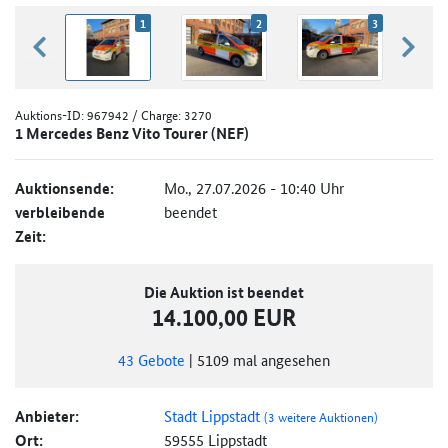
1
2
3
zurück blättern
weiter
Auktions-ID:
967942
/ Charge: 3270
1 Mercedes Benz Vito Tourer (NEF)
Auktionsende:
Mo., 27.07.2026 - 10:40 Uhr
verbleibende
beendet
Zeit:
Die Auktion ist beendet
14.100,00 EUR
43
Gebote
|
5109
mal angesehen
Anbieter:
Stadt Lippstadt
(3 weitere Auktionen)
Ort:
59555 Lippstadt