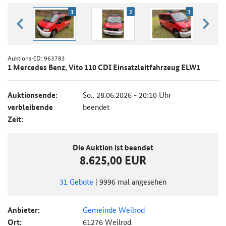
1
2
3
zurück blättern
weiter
Auktions-ID:
963783
1 Mercedes Benz, Vito 110 CDI Einsatzleitfahrzeug ELW1
Auktionsende:
So., 28.06.2026 - 20:10 Uhr
verbleibende
beendet
Zeit:
Die Auktion ist beendet
8.625,00 EUR
31
Gebote
|
9996
mal angesehen
Anbieter:
Gemeinde Weilrod
Ort:
61276 Weilrod