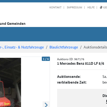
KONTAKT
IMPRESSUM
HILFE
GE
n und Gemeinden
-, Einsatz- & Nutzfahrzeuge
Blaulichtfahrzeuge
Auktionsdetail
1
/
6
Auktions-ID:
967176
1 Mercedes Benz 811D LF 8/6
Auktionsende:
Sa
verbleibende Zeit:
be
Di