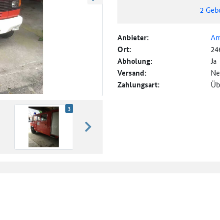
weiter blättern
2
Geb
Anbieter:
Am
Ort:
24
Abholung:
Ja
Versand:
Ne
Zahlungsart:
Üb
3
weiter blättern