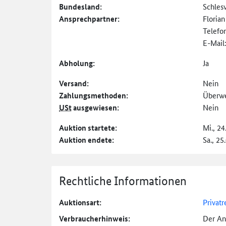
Bundesland:
Schles
Ansprechpartner:
Floria
Telefo
E-Mail
Abholung:
Ja
Versand:
Nein
Zahlungs­methoden:
Überw
USt
ausgewiesen:
Nein
Auktion startete:
Mi., 24
Auktion endete:
Sa., 25
Rechtliche Informationen
Auktionsart:
Privatr
Verbraucher­hinweis:
Der An