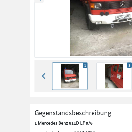
zurück blättern
1
2
zurück blättern
Gegenstandsbeschreibung
1 Mercedes Benz 811D LF 8/6