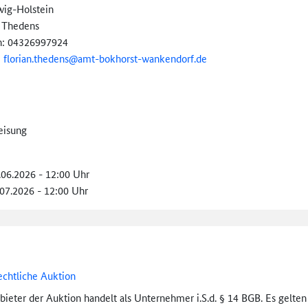
wig-Holstein
n Thedens
n: 04326997924
:
florian.thedens@
amt-
bokhorst-
wankendorf.de
eisung
.06.2026 - 12:00 Uhr
.07.2026 - 12:00 Uhr
echtliche Auktion
bieter der Auktion handelt als Unternehmer i.S.d. § 14 BGB. Es gelte