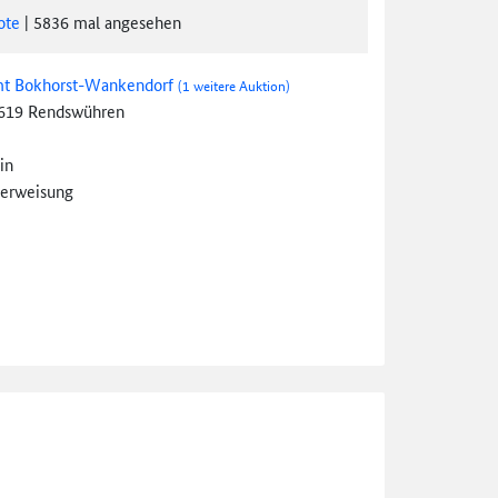
ote
|
5836
mal angesehen
t Bokhorst-Wankendorf
(1 weitere Auktion)
619 Rendswühren
in
erweisung