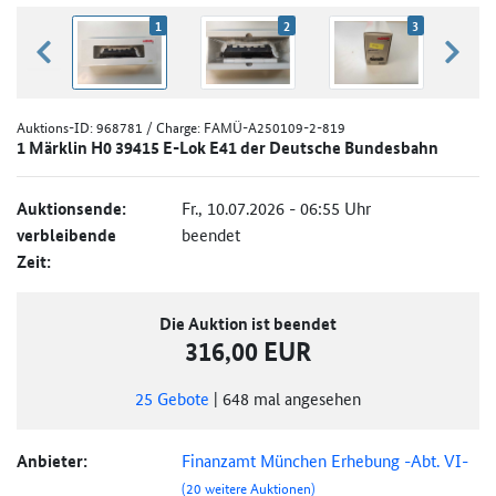
1
2
3
zurück blättern
weiter
Auktions-ID:
968781
/ Charge: FAMÜ-A250109-2-819
1 Märklin H0 39415 E-Lok E41 der Deutsche Bundesbahn
Auktionsende:
Fr., 10.07.2026 - 06:55 Uhr
verbleibende
beendet
Zeit:
Die Auktion ist beendet
316,00 EUR
25
Gebote
|
648
mal angesehen
Anbieter:
Finanzamt München Erhebung -Abt. VI-
(20 weitere Auktionen)