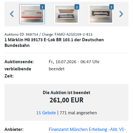
1
2
3
zurück blättern
weiter
Auktions-ID:
968754
/ Charge: FAMÜ-A250109-2-815
1 Märklin H0 39173 E-Lok BR 103.1 der Deutschen
Bundesbahn
Auktionsende:
Fr., 10.07.2026 - 06:47 Uhr
verbleibende
beendet
Zeit:
Die Auktion ist beendet
261,00 EUR
15
Gebote
|
771
mal angesehen
Anbieter:
Finanzamt München Erhebung -Abt. VI-