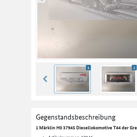
zurück blättern
1
2
zurück blättern
Gegenstandsbeschreibung
1 Märklin H0 37945 Diesellokomotive T44 der Gr