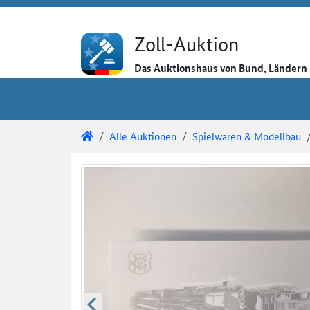
Direkt zum Inhalt
Direkt zu den Auktionsdetails
Direkt zur Gebotseingabe
Zoll-Auktion
Das Auktionshaus von Bund, Länder
Sie sind hier:
Zoll-Auktion
Alle Auktionen
Spielwaren & Modellbau
Auktionsdetails
Auktionsüberblick