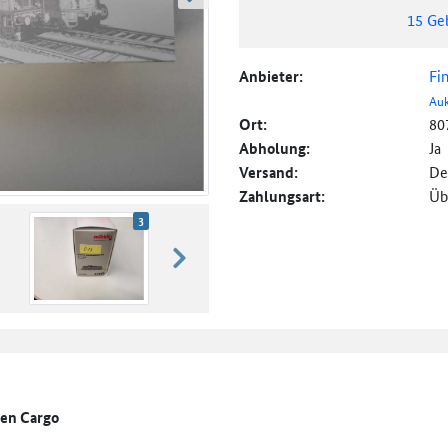
weiter blättern
15
Ge
Anbieter:
Fi
Auk
Ort:
80
Abholung:
Ja
Versand:
De
Zahlungsart:
Üb
3
weiter blättern
een Cargo