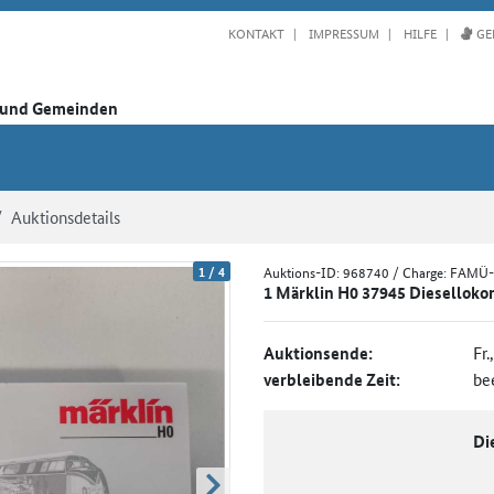
KONTAKT
IMPRESSUM
HILFE
GE
n und Gemeinden
Auktionsdetails
1
/
4
Auktions-ID:
968740
/ Charge: FAMÜ
1 Märklin H0 37945 Dieselloko
Auktionsende:
Fr.
verbleibende Zeit:
be
Di