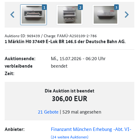
1
2
3
zurück blättern
weiter
Auktions-ID:
969439
/ Charge: FAMÜ-A250109-2-786
1 Märklin H0 37449 E-Lok BR 146.5 der Deutsche Bahn AG.
Auktionsende:
Mi., 15.07.2026 - 06:20 Uhr
verbleibende
beendet
Zeit:
Die Auktion ist beendet
306,00 EUR
21
Gebote
|
529
mal angesehen
Anbieter:
Finanzamt München Erhebung -Abt. VI-
(24 weitere Auktionen)