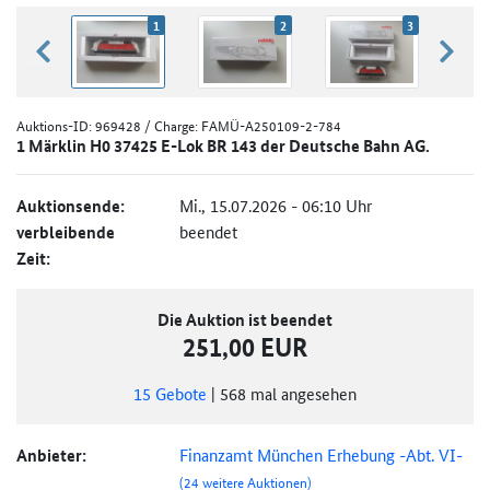
1
2
3
zurück blättern
weiter
Auktions-ID:
969428
/ Charge: FAMÜ-A250109-2-784
1 Märklin H0 37425 E-Lok BR 143 der Deutsche Bahn AG.
Auktionsende:
Mi., 15.07.2026 - 06:10 Uhr
verbleibende
beendet
Zeit:
Die Auktion ist beendet
251,00 EUR
15
Gebote
|
568
mal angesehen
Anbieter:
Finanzamt München Erhebung -Abt. VI-
(24 weitere Auktionen)