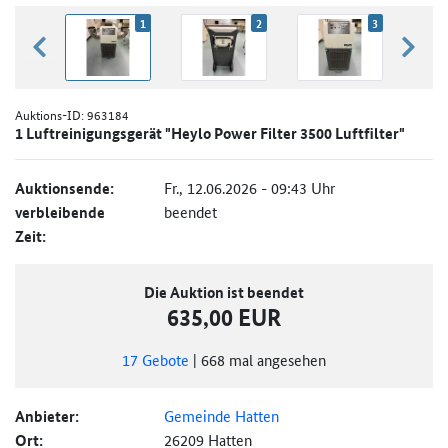
1
2
3
zurück blättern
weiter
Auktions-ID:
963184
1 Luftreinigungsgerät "Heylo Power Filter 3500 Luftfilter"
Auktionsende:
Fr., 12.06.2026 - 09:43 Uhr
verbleibende
beendet
Zeit:
Die Auktion ist beendet
635,00 EUR
17
Gebote
|
668
mal angesehen
Anbieter:
Gemeinde Hatten
Ort:
26209 Hatten