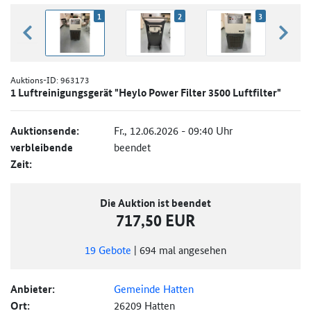
1
2
3
zurück blättern
weiter
Auktions-ID:
963173
1 Luftreinigungsgerät "Heylo Power Filter 3500 Luftfilter"
Auktionsende:
Fr., 12.06.2026 - 09:40 Uhr
verbleibende
beendet
Zeit:
Die Auktion ist beendet
717,50 EUR
19
Gebote
|
694
mal angesehen
Anbieter:
Gemeinde Hatten
Ort:
26209 Hatten