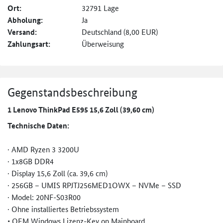
Ort:
32791 Lage
Abholung:
Ja
Versand:
Deutschland (8,00 EUR)
Zahlungsart:
Überweisung
Gegenstandsbeschreibung
1 Lenovo ThinkPad E595 15,6 Zoll (39,60 cm)
Technische Daten:
· AMD Ryzen 3 3200U
· 1x8GB DDR4
· Display 15,6 Zoll (ca. 39,6 cm)
· 256GB – UMIS RPJTJ256MED1OWX – NVMe – SSD
· Model: 20NF-S03R00
· Ohne installiertes Betriebssystem
• OEM Windows Lizenz-Key on Mainboard