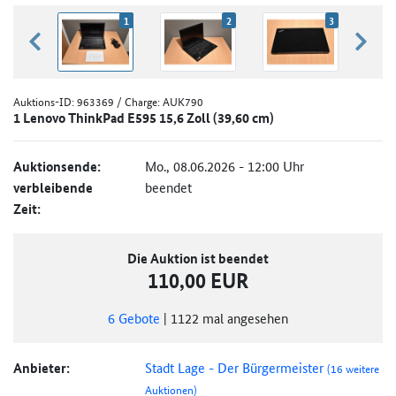
1
2
3
zurück blättern
weiter
Auktions-ID:
963369
/ Charge: AUK790
1 Lenovo ThinkPad E595 15,6 Zoll (39,60 cm)
Auktionsende:
Mo., 08.06.2026 - 12:00 Uhr
verbleibende
beendet
Zeit:
Die Auktion ist beendet
110,00 EUR
6
Gebote
|
1122
mal angesehen
Anbieter:
Stadt Lage - Der Bürgermeister
(16 weitere
Auktionen)