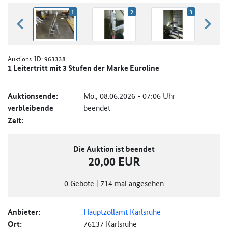
1
2
3
zurück blättern
weiter
Auktions-ID:
963338
1 Leitertritt mit 3 Stufen der Marke Euroline
Auktionsende:
Mo., 08.06.2026 - 07:06 Uhr
verbleibende
beendet
Zeit:
Die Auktion ist beendet
20,00 EUR
0
Gebote
|
714
mal angesehen
Anbieter:
Hauptzollamt Karlsruhe
Ort:
76137 Karlsruhe