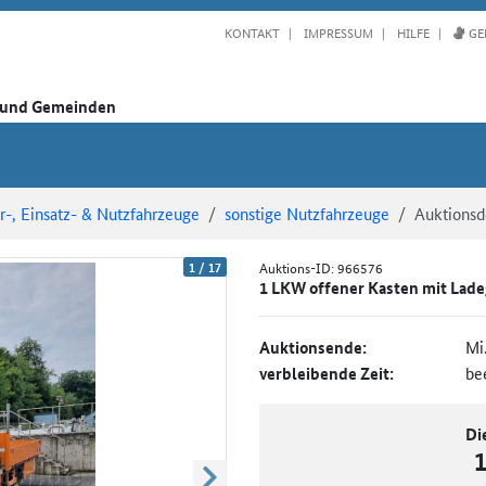
KONTAKT
IMPRESSUM
HILFE
GE
n und Gemeinden
-, Einsatz- & Nutzfahrzeuge
sonstige Nutzfahrzeuge
Auktionsde
1
/
17
Auktions-ID:
966576
1 LKW offener Kasten mit Lade
Auktionsende:
Mi
verbleibende Zeit:
be
Di