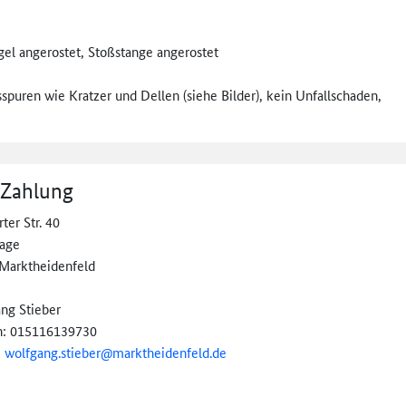
ügel angerostet, Stoßstange angerostet
uren wie Kratzer und Dellen (siehe Bilder), kein Unfallschaden,
 Zahlung
ter Str. 40
lage
Marktheidenfeld
ng Stieber
n: 015116139730
:
wolfgang.stieber@
marktheidenfeld.de