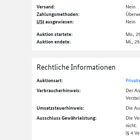
Versand:
Nein
Zahlungs­methoden:
Überw
USt
ausgewiesen:
Nein
Auktion startete:
Mo., 2
Auktion endete:
Mi., 29
Rechtliche Informationen
Auktionsart:
Privatr
Verbraucher­hinweis:
Der An
Verste
Umsatzsteuer­hinweis:
Die Auk
Ausschluss Gewährleistung:
Die Ve
nicht.
(§ 4 V