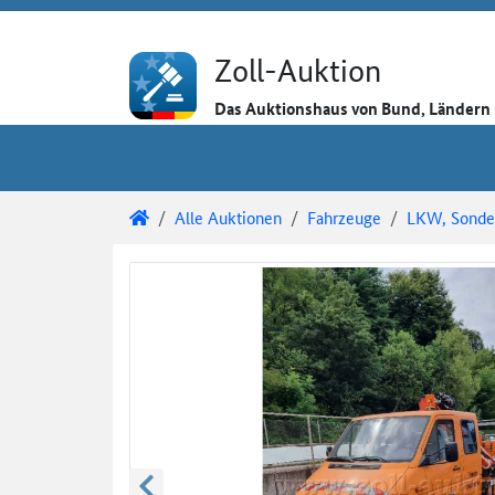
Direkt zum Inhalt
Direkt zu den Auktionsdetails
Direkt zur Gebotseingabe
Zoll-Auktion
Das Auktionshaus von Bund, Länder
Sie sind hier:
Zoll-Auktion
Alle Auktionen
Fahrzeuge
LKW, Sonder
Auktionsdetails
Auktionsüberblick