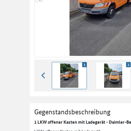
zurück blättern
1
2
zurück blättern
Gegenstandsbeschreibung
1 LKW offener Kasten mit Ladegerät - Daimler-B