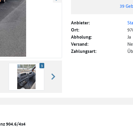
weiter blättern
39
Geb
Anbieter:
St
Ort:
97
Abholung:
Ja
Versand:
Ne
Zahlungsart:
Üb
3
weiter blättern
enz 904.6/4x4