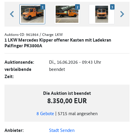
1
2
3
zurück blättern
weiter
Auktions-ID:
961864
/ Charge: LKW
1 LKW Mercedes Kipper offener Kasten mit Ladekran
Palfinger PK3800A
Auktionsende:
Di., 16.06.2026 - 09:43 Uhr
verbleibende
beendet
Zeit:
Die Auktion ist beendet
8.350,00 EUR
8
Gebote
|
5715
mal angesehen
Anbieter:
Stadt Senden