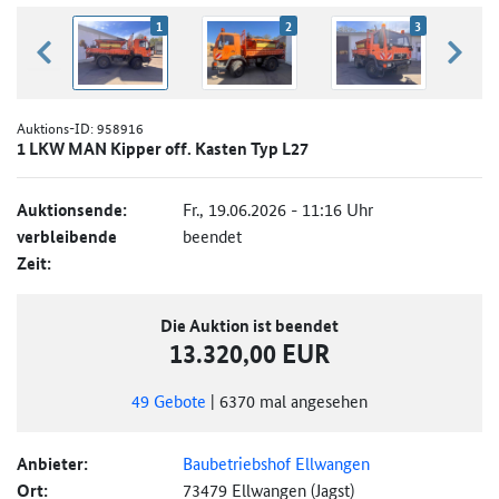
1
2
3
zurück blättern
weiter
Auktions-ID:
958916
1 LKW MAN Kipper off. Kasten Typ L27
Auktionsende:
Fr., 19.06.2026 - 11:16 Uhr
verbleibende
beendet
Zeit:
Die Auktion ist beendet
13.320,00 EUR
49
Gebote
|
6370
mal angesehen
Anbieter:
Baubetriebshof Ellwangen
Ort:
73479 Ellwangen (Jagst)