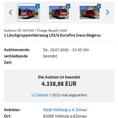
1
2
3
zurück blättern
weiter
Auktions-ID:
967099
/ Charge: Baujahr 2000
1 Löschgruppenfahrzeug LF8/6 EuroFire Iveco Magirus
Auktionsende:
Sa., 18.07.2026 - 15:30 Uhr
verbleibende
beendet
Zeit:
Die Auktion ist beendet
4.338,98 EUR
12
Gebote
|
3515
mal angesehen
Anbieter:
Stadt Vohburg a. d. Donau
Ort:
85088 Vohburg a.d.Donau