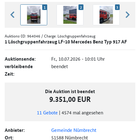
1
2
3
zurück blättern
weiter
Auktions-ID:
964046
/ Charge: Löschgruppenfahrzeug
1 Löschgruppenfahrzeug LF-10 Mercedes Benz Typ 917 AF
Auktionsende:
Fr., 10.07.2026 - 10:01 Uhr
verbleibende
beendet
Zeit:
Die Auktion ist beendet
9.351,00 EUR
11
Gebote
|
4574
mal angesehen
Anbieter:
Gemeinde Nümbrecht
Ort:
51588 Nümbrecht