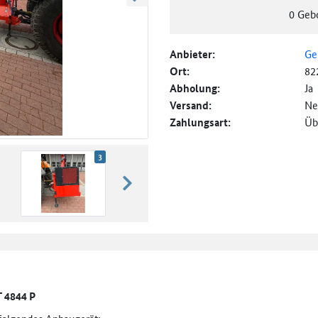
weiter blättern
0
Geb
Anbieter:
Ge
Ort:
82
Abholung:
Ja
Versand:
Ne
Zahlungsart:
Üb
3
weiter blättern
 4844 P