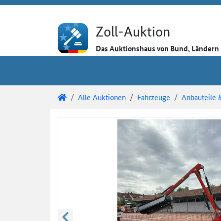
Direkt zum Inhalt
Direkt zu den Auktionsdetails
Direkt zur Gebotseingabe
Zoll-Auktion
Das Auktionshaus von Bund, Länder
Sie sind hier:
Zoll-Auktion
Alle Auktionen
Fahrzeuge
Anbauteile 
Auktionsdetails
Auktionsüberblick