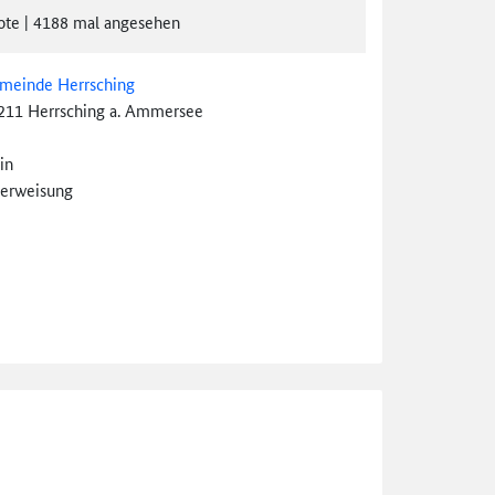
ote
|
4188
mal angesehen
meinde Herrsching
211 Herrsching a. Ammersee
in
erweisung