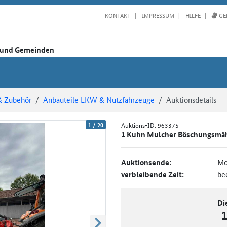
KONTAKT
IMPRESSUM
HILFE
GE
n und Gemeinden
& Zubehör
Anbauteile LKW & Nutzfahrzeuge
Auktionsdetails
1
/
20
Auktions-ID:
963375
1 Kuhn Mulcher Böschungsmäh
Auktionsende:
Mo
verbleibende Zeit:
be
Di