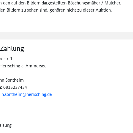
um den auf den Bildern dargestellten Böschungsmäher / Mulcher.
den Bildern zu sehen sind, gehören nicht zu dieser Auktion.
 Zahlung
estr. 1
Herrsching a. Ammersee
nn Sontheim
n: 0815237434
:
h.sontheim@
herrsching.de
eisung