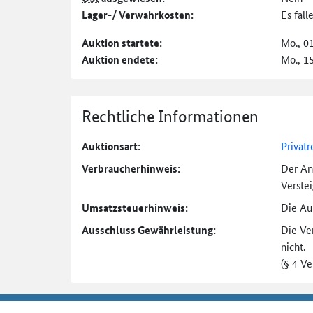
Lager-/ Verwahrkosten:
Es fal
Auktion startete:
Mo., 0
Auktion endete:
Mo., 1
Rechtliche Informationen
Auktionsart:
Privatr
Verbraucher­hinweis:
Der An
Verste
Umsatzsteuer­hinweis:
Die Auk
Ausschluss Gewährleistung:
Die Ve
nicht.
(§ 4 V