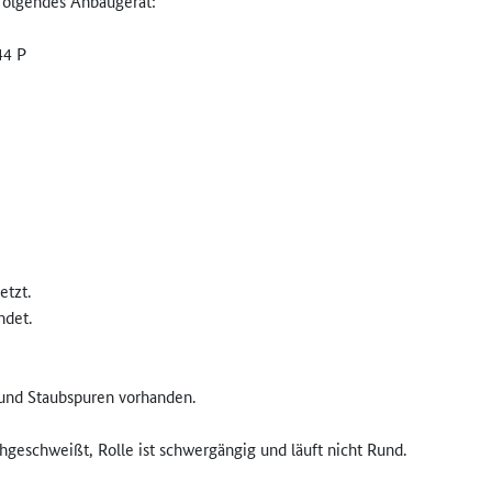
olgendes Anbaugerät:
44 P
etzt.
ndet.
 und Staubspuren vorhanden.
hgeschweißt, Rolle ist schwergängig und läuft nicht Rund.