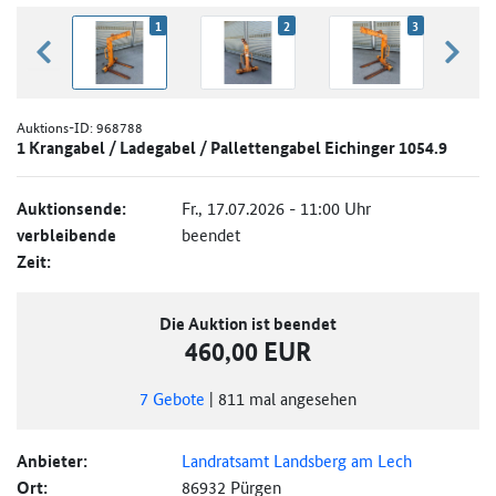
1
2
3
zurück blättern
weiter
Auktions-ID:
968788
1 Krangabel / Ladegabel / Pallettengabel Eichinger 1054.9
Auktionsende:
Fr., 17.07.2026 - 11:00 Uhr
verbleibende
beendet
Zeit:
Die Auktion ist beendet
460,00 EUR
7
Gebote
|
811
mal angesehen
Anbieter:
Landratsamt Landsberg am Lech
Ort:
86932 Pürgen