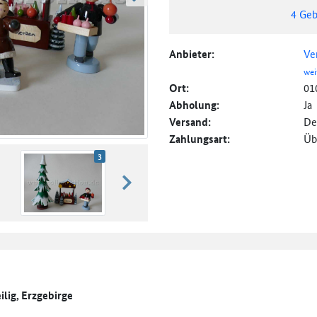
weiter blättern
4
Geb
Anbieter:
Ve
wei
Ort:
01
Abholung:
Ja
Versand:
De
Zahlungsart:
Üb
3
weiter blättern
lig, Erzgebirge