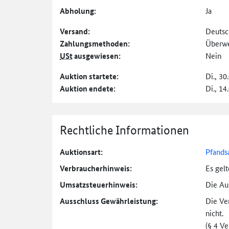
Abholung:
Ja
Versand:
Deutsc
Zahlungs­methoden:
Überw
USt
ausgewiesen:
Nein
Auktion startete:
Di., 30
Auktion endete:
Di., 14
Rechtliche Informationen
Auktionsart:
Pfands
Verbraucher­hinweis:
Es gel
Umsatzsteuer­hinweis:
Die Auk
Ausschluss Gewährleistung:
Die Ve
nicht.
(§ 4 V