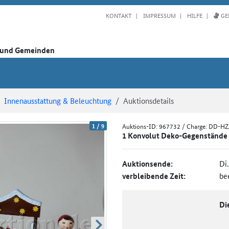
KONTAKT
IMPRESSUM
HILFE
GE
n und Gemeinden
Innenausstattung & Beleuchtung
Auktionsdetails
1
/
9
Auktions-ID:
967732
/ Charge: DD-H
1 Konvolut Deko-Gegenstände W
Auktionsende:
Di
verbleibende Zeit:
be
Di