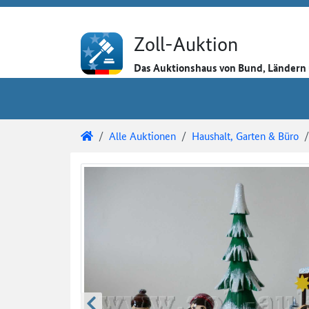
Direkt zum Inhalt
Direkt zu den Auktionsdetails
Direkt zur Gebotseingabe
Zoll-Auktion
Das Auktionshaus von Bund, Länder
Sie sind hier:
Zoll-Auktion
Alle Auktionen
Haushalt, Garten & Büro
Auktionsdetails
Auktionsüberblick