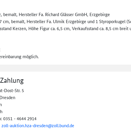
z, bemalt, Hersteller Fa. Richard Glässer GmbH, Erzgebirge
7 cm, bemalt, Hersteller Fa. Ulmik Erzgebirge und 1 Styroporkugel (S
tand Kerzen, Höhe Figur ca. 6,5 cm, Verkaufsstand ca. 8,5 cm breit u
t
ereinbarung möglich.
 Zahlung
t-Dost-Str. 5
Dresden
n
ch
n: 0351 - 4644 2914
:
zoll-
auktion.hza-
dresden@
zoll.bund.de