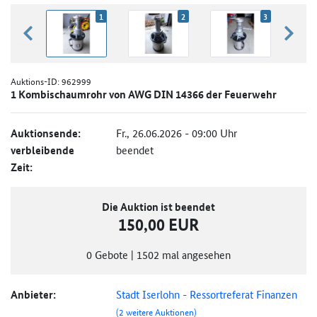
1
2
3
zurück blättern
weiter
Auktions-ID:
962999
1 Kombischaumrohr von AWG DIN 14366 der Feuerwehr
Auktionsende:
Fr., 26.06.2026 - 09:00 Uhr
verbleibende
beendet
Zeit:
Die Auktion ist beendet
150,00 EUR
0
Gebote
|
1502
mal angesehen
Anbieter:
Stadt Iserlohn - Ressortreferat Finanzen
(2 weitere Auktionen)