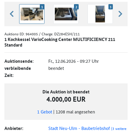
1
2
3
zurück blättern
weiter
Auktions-ID:
964005
/ Charge: DZ284ESH/211
1 Kochkessel VarioCooking Center MULTIFICIENCY 211
Standard
Auktionsende:
Fr., 12.06.2026 - 09:27 Uhr
verbleibende
beendet
Zeit:
Die Auktion ist beendet
4.000,00 EUR
1
Gebot
|
1208
mal angesehen
Anbieter:
Stadt Neu-Ulm - Baubetriebshof
(3 weitere