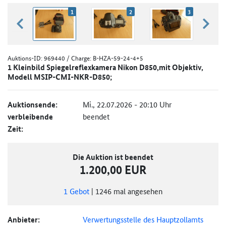
1
2
3
zurück blättern
weiter
Auktions-ID:
969440
/ Charge: B-HZA-59-24-4+5
1 Kleinbild Spiegelreflexkamera Nikon D850,mit Objektiv,
Modell MSIP-CMI-NKR-D850;
Auktionsende:
Mi., 22.07.2026 - 20:10 Uhr
verbleibende
beendet
Zeit:
Die Auktion ist beendet
1.200,00 EUR
1
Gebot
|
1246
mal angesehen
Anbieter:
Verwertungsstelle des Hauptzollamts