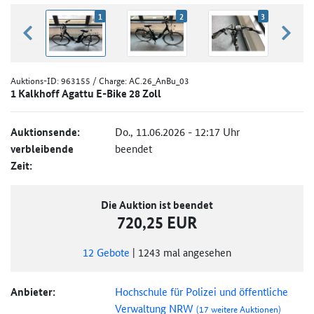
1
2
3
zurück blättern
weiter
Auktions-ID:
963155
/ Charge: AC.26_AnBu_03
1 Kalkhoff Agattu E-Bike 28 Zoll
Auktionsende:
Do., 11.06.2026 - 12:17 Uhr
verbleibende
beendet
Zeit:
Die Auktion ist beendet
720,25 EUR
12
Gebote
|
1243
mal angesehen
Anbieter:
Hochschule für Polizei und öffentliche
Verwaltung NRW
(17 weitere Auktionen)