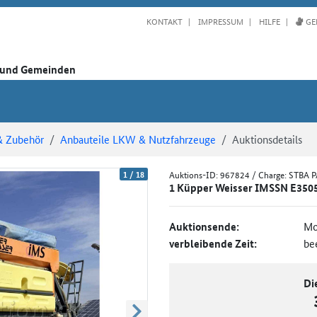
KONTAKT
IMPRESSUM
HILFE
GE
n und Gemeinden
& Zubehör
Anbauteile LKW & Nutzfahrzeuge
Auktionsdetails
1
/
18
Auktions-ID:
967824
/ Charge: STBA 
1 Küpper Weisser IMSSN E3505
Auktionsende:
Mo
verbleibende Zeit:
be
Di