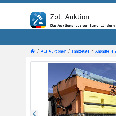
Direkt zum Inhalt
Direkt zu den Auktionsdetails
Direkt zur Gebotseingabe
Zoll-Auktion
Das Auktionshaus von Bund, Länder
Sie sind hier:
Zoll-Auktion
Alle Auktionen
Fahrzeuge
Anbauteile 
Auktionsdetails
Auktionsüberblick