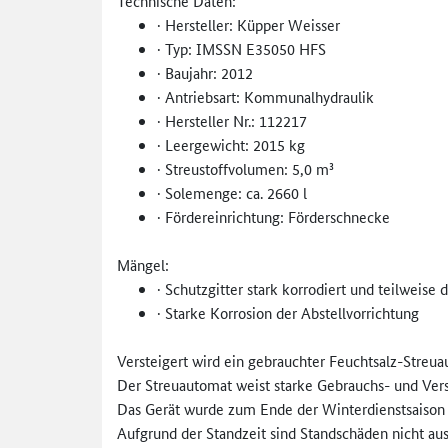
Technische Daten:
· Hersteller: Küpper Weisser
· Typ: IMSSN E35050 HFS
· Baujahr: 2012
· Antriebsart: Kommunalhydraulik
· Hersteller Nr.: 112217
· Leergewicht: 2015 kg
· Streustoffvolumen: 5,0 m³
· Solemenge: ca. 2660 l
· Fördereinrichtung: Förderschnecke
Mängel:
· Schutzgitter stark korrodiert und teilweise 
· Starke Korrosion der Abstellvorrichtung
Versteigert wird ein gebrauchter Feuchtsalz-Streua
Der Streuautomat weist starke Gebrauchs- und Ver
Das Gerät wurde zum Ende der Winterdienstsaison 
Aufgrund der Standzeit sind Standschäden nicht au