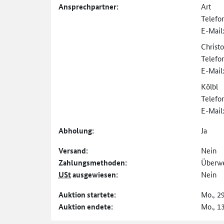
Ansprechpartner:
Art
Telefo
E-Mail
Christ
Telefo
E-Mail
Kölbl
Telefo
E-Mail
Abholung:
Ja
Versand:
Nein
Zahlungs­methoden:
Überw
USt
ausgewiesen:
Nein
Auktion startete:
Mo., 2
Auktion endete:
Mo., 1