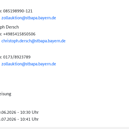
n: 085198990-121
:
zollauktion@
stbapa.bayern.de
oph Dersch
n: +4985415850506
:
christoph.dersch@
stbapa.bayern.de
n: 0173/8923789
:
zollauktion@
stbapa.bayern.de
eisung
9.06.2026 - 10:30 Uhr
3.07.2026 - 10:41 Uhr