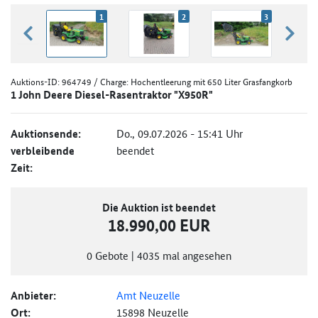
1
2
3
zurück blättern
weiter
Auktions-ID:
964749
/ Charge: Hochentleerung mit 650 Liter Grasfangkorb
1 John Deere Diesel-Rasentraktor "X950R"
Auktionsende:
Do., 09.07.2026 - 15:41 Uhr
verbleibende
beendet
Zeit:
Die Auktion ist beendet
18.990,00 EUR
0
Gebote
|
4035
mal angesehen
Anbieter:
Amt Neuzelle
Ort:
15898 Neuzelle