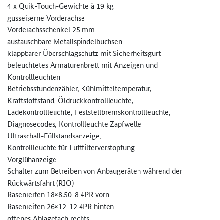
4 x Quik-Touch-Gewichte à 19 kg
gusseiserne Vorderachse
Vorderachsschenkel 25 mm
austauschbare Metallspindelbuchsen
klappbarer Überschlagschutz mit Sicherheitsgurt
beleuchtetes Armaturenbrett mit Anzeigen und
Kontrollleuchten
Betriebsstundenzähler, Kühlmitteltemperatur,
Kraftstoffstand, Öldruckkontrollleuchte,
Ladekontrollleuchte, Feststellbremskontrollleuchte,
Diagnosecodes, Kontrollleuchte Zapfwelle
Ultraschall-Füllstandsanzeige,
Kontrollleuchte für Luftfilterverstopfung
Vorglühanzeige
Schalter zum Betreiben von Anbaugeräten während der
Rückwärtsfahrt (RIO)
Rasenreifen 18×8.50-8 4PR vorn
Rasenreifen 26×12-12 4PR hinten
offenes Ablagefach rechts