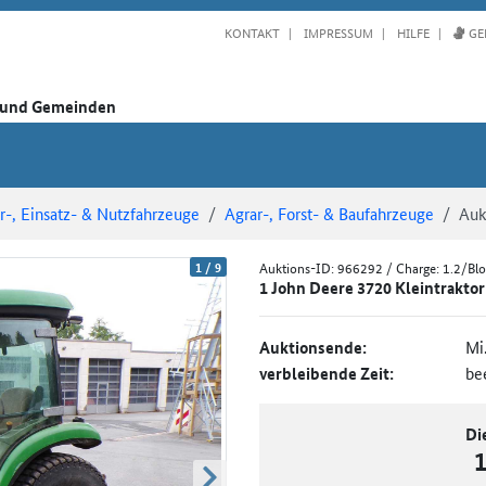
KONTAKT
IMPRESSUM
HILFE
GE
n und Gemeinden
-, Einsatz- & Nutzfahrzeuge
Agrar-, Forst- & Baufahrzeuge
Auk
1
/
9
Auktions-ID:
966292
/ Charge: 1.2/Bl
1 John Deere 3720 Kleintraktor
Auktionsende:
Mi
verbleibende Zeit:
be
Di