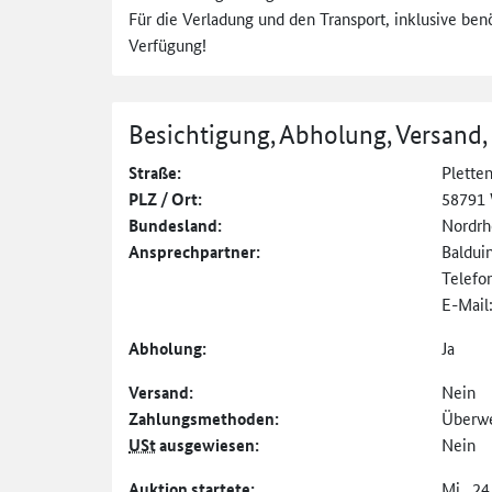
Für die Verladung und den Transport, inklusive benö
Verfügung!
Besichtigung, Abholung, Versand,
Straße:
Pletten
PLZ / Ort:
58791
Bundesland:
Nordrh
Ansprechpartner:
Baldui
Telefo
E-Mail
Abholung:
Ja
Versand:
Nein
Zahlungs­methoden:
Überw
USt
ausgewiesen:
Nein
Auktion startete:
Mi., 24