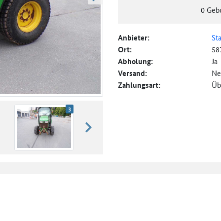
weiter blättern
0
Geb
Anbieter:
St
Ort:
58
Abholung:
Ja
Versand:
Ne
Zahlungsart:
Üb
3
weiter blättern