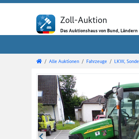
Direkt zum Inhalt
Direkt zu den Auktionsdetails
Direkt zur Gebotseingabe
Zoll-Auktion
Das Auktionshaus von Bund, Länder
Sie sind hier:
Zoll-Auktion
Alle Auktionen
Fahrzeuge
LKW, Sonder
Auktionsdetails
Auktionsüberblick