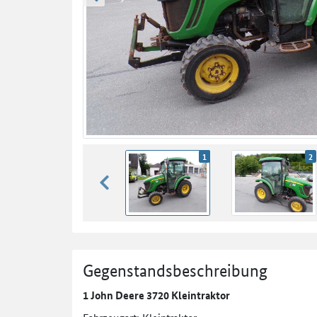
zurück blättern
1
2
zurück blättern
Gegenstandsbeschreibung
1 John Deere 3720 Kleintraktor