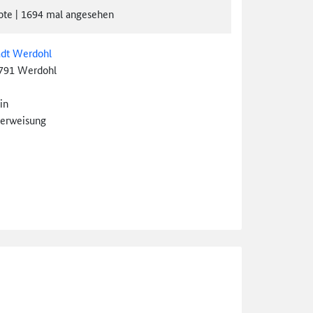
ote
|
1694
mal angesehen
adt Werdohl
791 Werdohl
in
erweisung