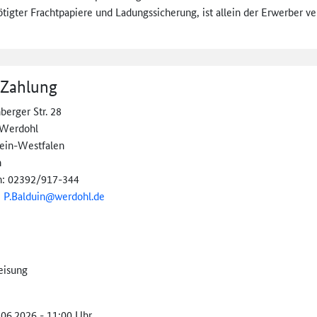
tigter Frachtpapiere und Ladungssicherung, ist allein der Erwerber ve
 Zahlung
berger Str. 28
 Werdohl
ein-Westfalen
n
n: 02392/917-344
:
P.Balduin@werdohl.de
eisung
.06.2026 - 11:00 Uhr