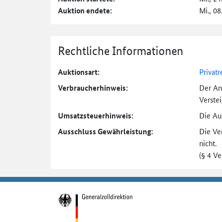
Auktion endete:
Mi., 08
Rechtliche Informationen
Auktionsart:
Privatr
Verbraucher­hinweis:
Der An
Verste
Umsatzsteuer­hinweis:
Die Auk
Ausschluss Gewährleistung:
Die Ve
nicht.
(§ 4 V