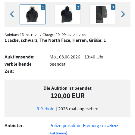
1
2
3
zurück blättern
weiter
Auktions-ID:
961921
/ Charge: FR-PP 0612-02-09
1 Jacke, schwarz, The North Face, Herren, Größe: L
Auktionsende:
Mo., 08.06.2026 - 13:40 Uhr
verbleibende
beendet
Zeit:
Die Auktion ist beendet
120,00 EUR
9
Gebote
|
2028
mal angesehen
Anbieter:
Polizeipräsidium Freiburg
(10 weitere
Auktionen)