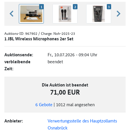
1
2
3
zurück blättern
weiter
Auktions-ID:
967902
/ Charge: Noh-2025-23
1 JBL Wireless Microphones 2er Set
Auktionsende:
Fr., 10.07.2026 - 09:04 Uhr
verbleibende
beendet
Zeit:
Die Auktion ist beendet
71,00 EUR
6
Gebote
|
1012
mal angesehen
Anbieter:
Verwertungsstelle des Hauptzollamts
Osnabrück