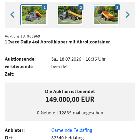
1
2
3
zurück blättern
weiter
Auktions-ID:
965969
1 Iveco Daily 4x4 Abrollkipper mit Abrollcontainer
Auktionsende:
Sa., 18.07.2026 - 10:36 Uhr
verbleibende
beendet
Zeit:
Die Auktion ist beendet
149.000,00 EUR
0
Gebote
|
12835
mal angesehen
Anbieter:
Gemeinde Feldafing
Ort:
82340 Feldafing