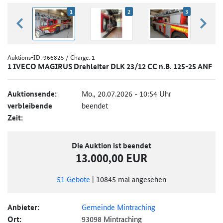
1
2
3
zurück blättern
weiter
Auktions-ID:
966825
/ Charge: 1
1 IVECO MAGIRUS Drehleiter DLK 23/12 CC n.B. 125-25 ANF
Auktionsende:
Mo., 20.07.2026 - 10:54 Uhr
verbleibende
beendet
Zeit:
Die Auktion ist beendet
13.000,00 EUR
51
Gebote
|
10845
mal angesehen
Anbieter:
Gemeinde Mintraching
Ort:
93098 Mintraching