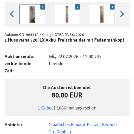
1
2
3
zurück blättern
weiter
Auktions-ID:
968310
/ Charge: STBA PA 56/2026
1 Husqvarna 520 iLX Akku-Freischneider mit Fadenmähkopf.
Auktionsende:
Mi., 22.07.2026 - 11:00 Uhr
verbleibende
beendet
Zeit:
Die Auktion ist beendet
80,00 EUR
1
Gebot
|
1066
mal angesehen
Anbieter:
Staatliches Bauamt Passau, Bereich
Straßenbau