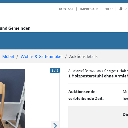
KONTAKT
IMPRESSUM
HILFE
GE
n und Gemeinden
Möbel
Wohn- & Gartenmöbel
Auktionsdetails
1
/
2
Auktions-ID:
963108
/ Charge: 1 Holz
1 Holzposterstuhl ohne Armle
Auktionsende:
Mo
verbleibende Zeit:
be
Di