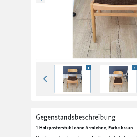
zurück blättern
1
2
zurück blättern
Gegenstandsbeschreibung
1 Holzposterstuhl ohne Armlehne, Farbe braun