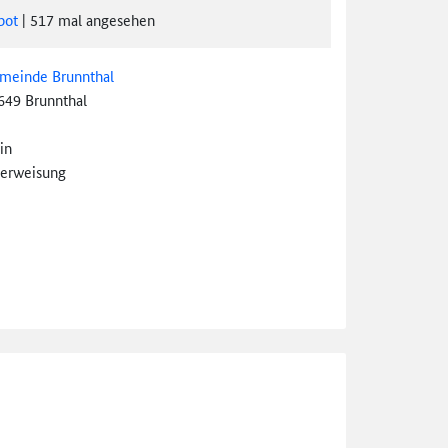
bot
|
517
mal angesehen
meinde Brunnthal
649 Brunnthal
in
erweisung