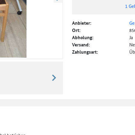
weiter blättern
1
Ge
Anbieter:
Ge
Ort:
85
Abholung:
Ja
Versand:
Ne
Zahlungsart:
Üb
weiter blättern