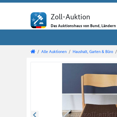
Direkt zum Inhalt
Direkt zu den Auktionsdetails
Direkt zur Gebotseingabe
Zoll-Auktion
Das Auktionshaus von Bund, Länder
Sie sind hier:
Zoll-Auktion
Alle Auktionen
Haushalt, Garten & Büro
Auktionsdetails
Auktionsüberblick