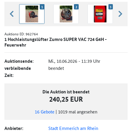
1
2
3
zurück blättern
weiter
Auktions-ID:
962764
1 Hochleistungslüfter Zumro SUPER VAC 724 G4H -
Feuerwehr
Auktionsende:
Mi., 10.06.2026 - 11:39 Uhr
verbleibende
beendet
Zeit:
Die Auktion ist beendet
240,25 EUR
16
Gebote
|
1019
mal angesehen
Anbieter:
Stadt Emmerich am Rhein