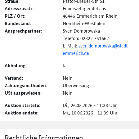
Straße:
Pastor-Breuer-Str. 51
Adresszusatz:
Feuerwehrgerätehaus
PLZ / Ort:
46446 Emmerich am Rhein
Bundesland:
Nordrhein-Westfalen
Ansprechpartner:
Sven Dombrowska
Telefon: 02822 751662
E-Mail:
sven.dombrowska@
stadt-
emmerich.de
Abholung:
Ja
Versand:
Nein
Zahlungs­methoden:
Überweisung
USt
ausgewiesen:
Nein
Auktion startete:
Di., 26.05.2026 - 11:38 Uhr
Auktion endete:
Mi., 10.06.2026 - 11:39 Uhr
Rechtliche Informationen