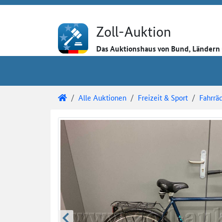
Direkt zum Inhalt
Direkt zu den Auktionsdetails
Direkt zur Gebotseingabe
Zoll-Auktion
Das Auktionshaus von Bund, Länder
Sie sind hier:
Zoll-Auktion
Alle Auktionen
Freizeit & Sport
Fahrrä
Auktionsdetails
Auktionsüberblick