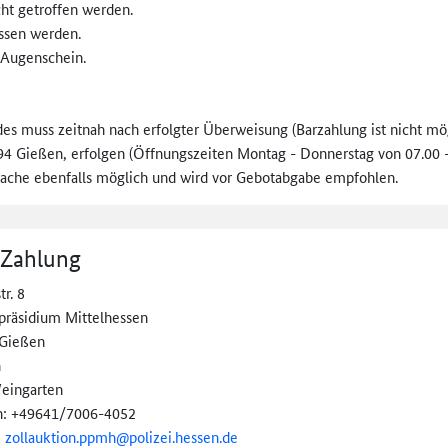
cht getroffen werden.
ssen werden.
 Augenschein.
des muss zeitnah nach erfolgter Überweisung (Barzahlung ist nicht m
94 Gießen, erfolgen (Öffnungszeiten Montag - Donnerstag von 07.00 - 
rache ebenfalls möglich und wird vor Gebotabgabe empfohlen.
 Zahlung
tr. 8
ipräsidium Mittelhessen
Gießen
n
eingarten
n: +49641/7006-4052
:
zollauktion.ppmh@
polizei.hessen.de