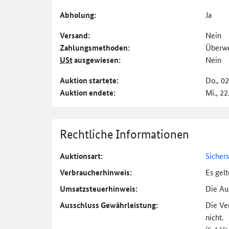
Abholung:
Ja
Versand:
Nein
Zahlungs­methoden:
Überw
USt
ausgewiesen:
Nein
Auktion startete:
Do., 0
Auktion endete:
Mi., 22
Rechtliche Informationen
Auktionsart:
Sicher
Verbraucher­hinweis:
Es gel
Umsatzsteuer­hinweis:
Die Auk
Ausschluss Gewährleistung:
Die Ve
nicht.