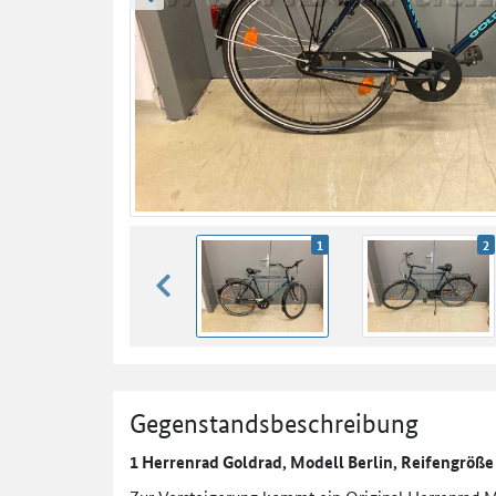
zurück blättern
1
2
zurück blättern
Gegenstandsbeschreibung
1 Herrenrad Goldrad, Modell Berlin, Reifengröße