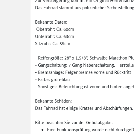
Zur Versteigerung kommt ein Original Herrenrad Ma
Das Fahrrad stammt aus polizeilicher Sicherstellung
Bekannte Daten:
Oberrohr: Ca. 60cm
Unterrohr: Ca. 63cm
Sitzrohr: Ca. 55cm
- Reifengröße: 28“ x 1,5/8“, Schwalbe Marathon Pl
- Gangschaltung: 7 Gang Nabenschaltung, Herstell
- Bremsanlage: Felgenbremse vorne und Rücktritt
- Farbe: grün-blau
- Sonstiges: Beleuchtung ist vorne und hinten angeb
Bekannte Schäden:
Das Fahrrad hat einige Kratzer und Abschürfungen.
Bitte beachten Sie vor der Gebotabgabe:
Eine Funktionsprüfung wurde nicht durchgef