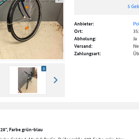
weiter blättern
5
Geb
Anbieter:
Po
Ort:
35
Abholung:
Ja
Versand:
Ne
Zahlungsart:
Üb
3
weiter blättern
 28“, Farbe grün-blau