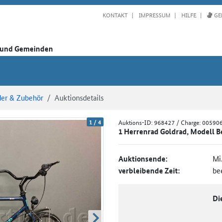
KONTAKT
IMPRESSUM
HILFE
GE
n und Gemeinden
der & Zubehör
Auktionsdetails
1
/
4
Auktions-ID:
968427
/ Charge: 0059
1 Herrenrad Goldrad, Modell Be
Auktionsende:
Mi
verbleibende Zeit:
be
Di