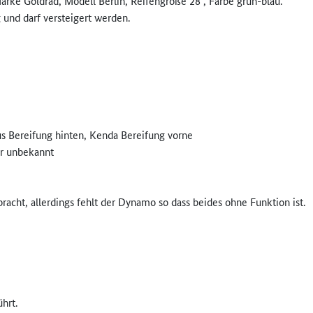
rke Goldrad, Modell Berlin, Reifengröße 28“, Farbe grün-blau.
 und darf versteigert werden.
us Bereifung hinten, Kenda Bereifung vorne
er unbekannt
racht, allerdings fehlt der Dynamo so dass beides ohne Funktion ist.
ührt.