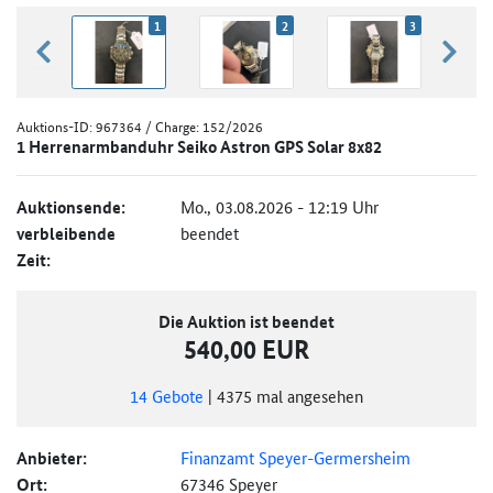
1
2
3
zurück blättern
weiter
Auktions-ID:
967364
/ Charge: 152/2026
1 Herrenarmbanduhr Seiko Astron GPS Solar 8x82
Auktionsende:
Mo., 03.08.2026 - 12:19 Uhr
verbleibende
beendet
Zeit:
Die Auktion ist beendet
540,00 EUR
14
Gebote
|
4375
mal angesehen
Anbieter:
Finanzamt Speyer-Germersheim
Ort:
67346 Speyer