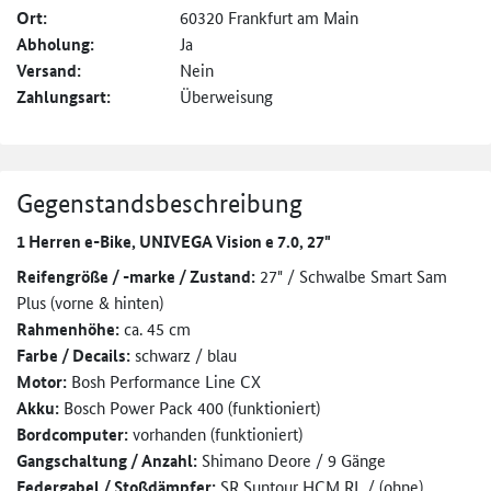
Ort:
60320 Frankfurt am Main
Abholung:
Ja
Versand:
Nein
Zahlungsart:
Überweisung
Gegenstandsbeschreibung
1 Herren e-Bike, UNIVEGA Vision e 7.0, 27"
Reifengröße / -marke / Zustand:
27" / Schwalbe Smart Sam
Plus (vorne & hinten)
Rahmenhöhe:
ca. 45 cm
Farbe / Decails:
schwarz / blau
Motor:
Bosh Performance Line CX
Akku:
Bosch Power Pack 400 (funktioniert)
Bordcomputer:
vorhanden (funktioniert)
Gangschaltung / Anzahl:
Shimano Deore / 9 Gänge
Federgabel / Stoßdämpfer:
SR Suntour HCM RL / (ohne)