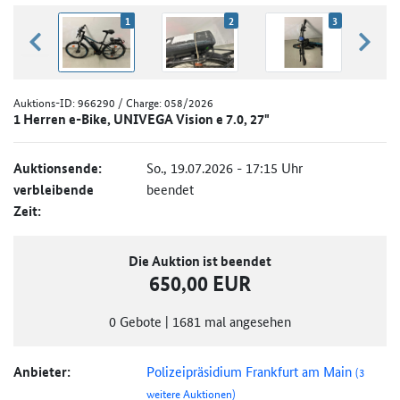
1
2
3
zurück blättern
weiter
Auktions-ID:
966290
/ Charge: 058/2026
1 Herren e-Bike, UNIVEGA Vision e 7.0, 27"
Auktionsende:
So., 19.07.2026 - 17:15 Uhr
verbleibende
beendet
Zeit:
Die Auktion ist beendet
650,00 EUR
0
Gebote
|
1681
mal angesehen
Anbieter:
Polizeipräsidium Frankfurt am Main
(3
weitere Auktionen)