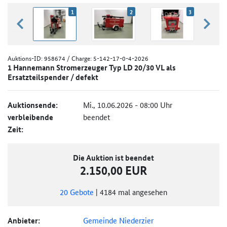
1
2
3
zurück blättern
weiter
Auktions-ID:
958674
/ Charge: 5-142-17-0-4-2026
1 Hannemann Stromerzeuger Typ LD 20/30 VL als
Ersatzteilspender / defekt
Auktionsende:
Mi., 10.06.2026 - 08:00 Uhr
verbleibende
beendet
Zeit:
Die Auktion ist beendet
2.150,00 EUR
20
Gebote
|
4184
mal angesehen
Anbieter:
Gemeinde Niederzier