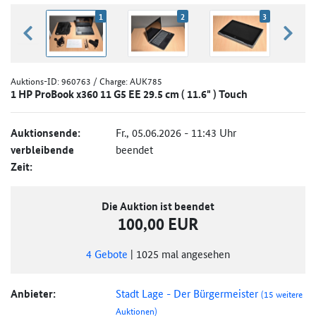
1
2
3
zurück blättern
weiter
Auktions-ID:
960763
/ Charge: AUK785
1 HP ProBook x360 11 G5 EE 29.5 cm ( 11.6" ) Touch
Auktionsende:
Fr., 05.06.2026 - 11:43 Uhr
verbleibende
beendet
Zeit:
Die Auktion ist beendet
100,00 EUR
4
Gebote
|
1025
mal angesehen
Anbieter:
Stadt Lage - Der Bürgermeister
(15 weitere
Auktionen)