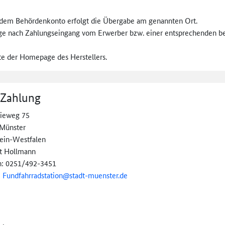
dem Behördenkonto erfolgt die Übergabe am genannten Ort.
age nach Zahlungseingang vom Erwerber bzw. einer entsprechenden be
te der Homepage des Herstellers.
 Zahlung
rieweg 75
Münster
ein-Westfalen
t Hollmann
n: 0251/492-3451
:
Fundfahrradstation@
stadt-muenster.de