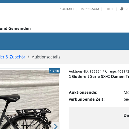
KONTAKT
IMPRESSUM
HILFE
GE
n und Gemeinden
der & Zubehör
Auktionsdetails
1
/
10
Auktions-ID:
966364
/ Charge: 4029/
1 Gudereit Serie SX-C Damen Tr
Auktionsende:
Mo
verbleibende Zeit:
be
Di