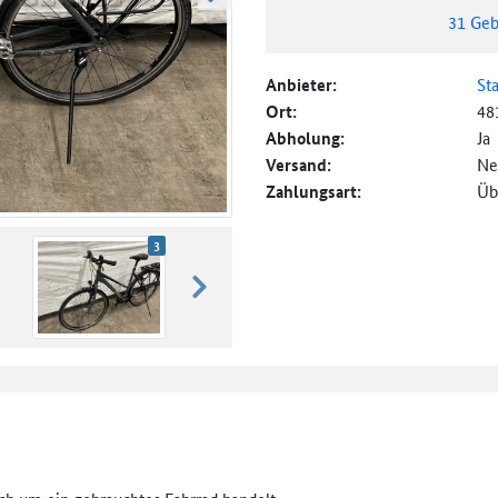
weiter blättern
31
Geb
Anbieter:
St
Ort:
48
Abholung:
Ja
Versand:
Ne
Zahlungsart:
Üb
3
weiter blättern