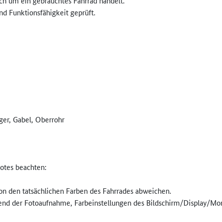
ich um ein gebrauchtes Fahrrad handelt.
nd Funktionsfähigkeit geprüft.
ger, Gabel, Oberrohr
otes beachten:
on den tatsächlichen Farben des Fahrrades abweichen.
rend der Fotoaufnahme, Farbeinstellungen des Bildschirm/Display/Mon