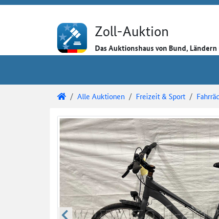
Direkt zum Inhalt
Direkt zu den Auktionsdetails
Direkt zur Gebotseingabe
Zoll-Auktion
Das Auktionshaus von Bund, Länder
Sie sind hier:
Zoll-Auktion
Alle Auktionen
Freizeit & Sport
Fahrrä
Auktionsdetails
Auktionsüberblick