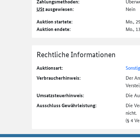
Zahlungs­methoden:
Überw
USt
ausgewiesen:
Nein
Auktion startete:
Mo., 2
Auktion endete:
Mo., 1
Rechtliche Informationen
Auktionsart:
Sonsti
Verbraucher­hinweis:
Der An
Verste
Umsatzsteuer­hinweis:
Die Auk
Ausschluss Gewährleistung:
Die Ve
nicht.
(§ 4 V